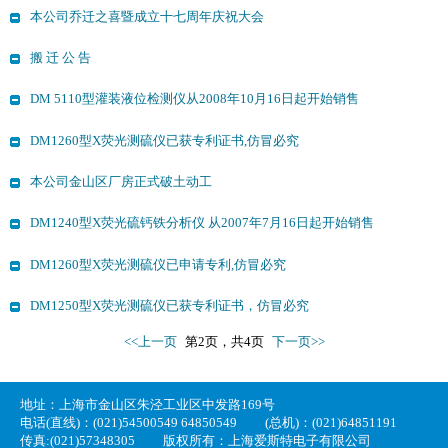
本公司乔迁之喜暨成立十七周年庆祝大会
搬 迁 公 告
DM 5110型灌装液位检测仪从2008年10月16日起开始销售
DM1260型X荧光测硫仪已获专利证书,仿冒必究
本公司金山区厂房正式破土动工
DM1240型X荧光硫钙铁分析仪 从2007年7月16日起开始销售
DM1260型X荧光测硫仪已申请专利,仿冒必究
DM1250型X荧光测硫仪已获专利证书，仿冒必究
<<上一页
第2页，共4页
下一页>>
地址：上海市金山区朱泾工业区中发路169号
电话(直线)：(021)54500549 64850549
(总机)：(021)64851191
传真:(021)57348305
版权所有：上海爱斯特电子有限公司