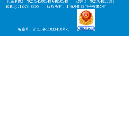
电话(直线)：(021)54500549 64850549
(总机)：(021)64851191
传真:(021)57348305
版权所有：上海爱斯特电子有限公司
备案号：
沪ICP备11033410号-1