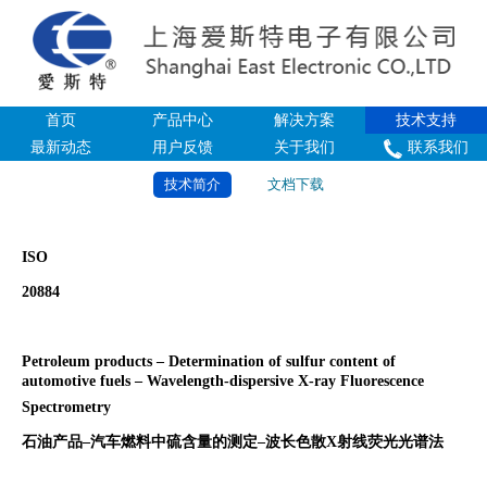
首页
产品中心
解决方案
技术支持
最新动态
用户反馈
关于我们
联系我们
技术简介
文档下载
ISO
20884
Petroleum
p
roducts
–
Determination of s
ulfur content of
automotive fuels
–
Wavelength-dispersive X-ray Fluorescence
Spectrometry
石油产品–汽车燃料中硫含量的测定–波长色散
X
射线荧光光谱法