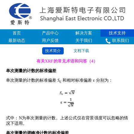
首页
产品中心
解决方案
技术支持
最新动态
用户反馈
关于我们
联系我们
技术简介
文档下载
有关
XRF
的常见术语和问答
（
4
）
单次测量的计数的标准偏差
单次测量的计数的标准偏差
S
和相对标准偏差
ε
分别为：
c
式中：
N
为单次测量的计数。上述公式仅在背景强度可以忽略的情
况下适用。
单次测量的谱峰净计数的标准偏差