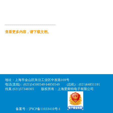
..................................................
查看更多内容，请下载文档。
地址：上海市金山区朱泾工业区中发路169号
电话(直线)：(021)54500549 64850549
(总机)：(021)64851191
传真:(021)57348305
版权所有：上海爱斯特电子有限公司
备案号：
沪ICP备11033410号-1