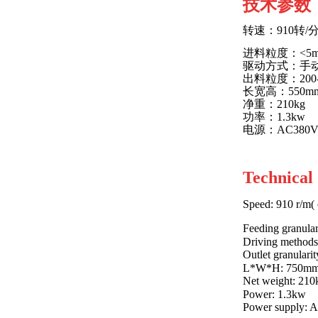
技术参数
转速：
910
转
/
进料粒度：
<5
驱动方式：手
出料粒度：
200
长宽高：
550m
净重：
210kg
功率：
1.3kw
电源：
AC380
Technical 
Speed: 910 r/m( 
Feeding granula
Driving methods
Outlet granulari
L*W*H: 750m
Net weight: 210
Power: 1.3kw
Power supply: