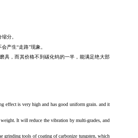
分缩分。
不会产生
“
走路
”
现象。
磨具，而其价格不到碳化钨的一半，能满足绝大部
。
ng effect is very high and has good uniform grain. and it
 weight. It will reduce the vibration by multi-grades, and
the grinding tools of coating of carbonize tungsten, which