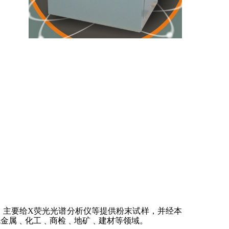
，主要给
X
荧光光谱分析仪等提供粉末试样，并经本
色金属﹑化工﹑商检﹑地矿﹑建材等领域。