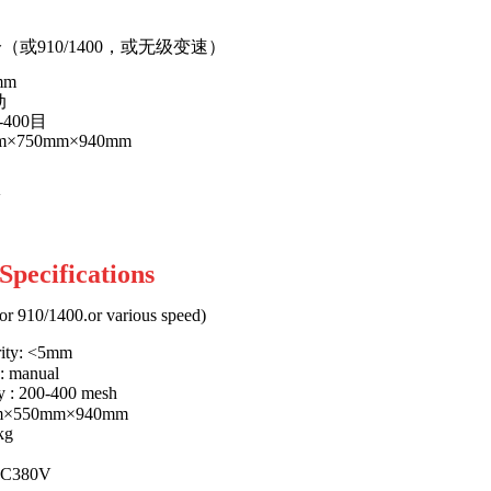
分（或
910/1400
，或无级变速）
mm
动
-400
目
m×750mm×940mm
V
Specifications
or 910/1400.or various speed)
rity: <5mm
: manual
ty : 200-400 mesh
m×550mm×940mm
kg
 AC380V