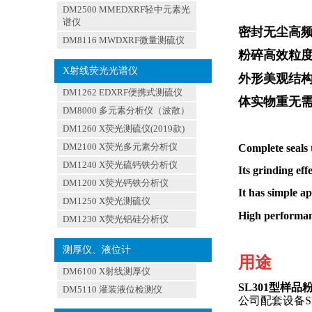
DM2500 MMEDXRF轻中元素光
谱仪
密封无尘高
DM8116 MWDXRF微量测硫仪
粉碎高效粒
X射线荧光光谱仪
外形美观结
DM1262 EDXRF便携式测硫仪
体实物重无
DM8000 多元素分析仪（波散）
DM1260 X荧光测硫仪(2019款)
DM2100 X荧光多元素分析仪
Complete seals 
DM1240 X荧光硫钙铁分析仪
Its grinding ef
DM1200 X荧光钙铁分析仪
It has simple ap
DM1250 X荧光测硫仪
High performan
DM1230 X荧光铝硅分析仪
测厚仪、液位计
用途
DM6100 X射线测厚仪
SL301
型样品
DM5110 灌装液位检测仪
公司配套设备
S