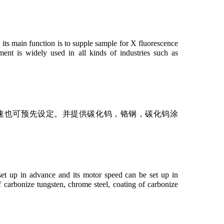
 its main function is to supple sample for X fluorescence
ent is widely used in all kinds of industries such as
速也可预先设定。并提供碳化钨，铬钢，碳化钨涂
set up in advance and its motor speed can be set up in
f carbonize tungsten, chrome steel, coating of carbonize