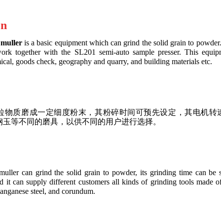
on
 muller
is a basic equipment which can grind the solid grain to powder.
ork together with the SL201 semi-auto sample presser. This equipm
ical, goods check, geography and quarry, and building materials etc.
粒物质磨成一定细度粉末，其粉碎时间可预先设定，其电机转
钢玉等不同的磨具，以供不同的用户进行选择。
uller can grind the solid grain to powder, its grinding time can be 
 it can supply different customers all kinds of grinding tools made o
manganese steel, and corundum.