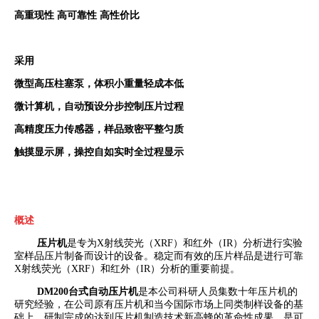
高重现性 高可靠性 高性价比
采用
微型高压柱塞泵
，体积小重量轻成本低
微计算机，自动预设分步控制压片过程
高精度压力传感器，样品致密平整匀质
触摸显示屏，操控自如实时全过程显示
概述
压片机
是专为
X
射线荧光（
XRF
）和红外（
IR
）分析进行实验
室样品压片制备而设计的设备。稳定而有效的压片样品是进行可靠
X
射线荧光（
XRF
）和红外（
IR
）分析的重要前提。
DM200
台式自动压片机
是本公司科研人员集数十年压片机的
研究经验，在公司原有压片机和当今国际市场上同类制样设备的基
础上，研制完成的达到压片机制造技术新高蜂的革命性成果，是可