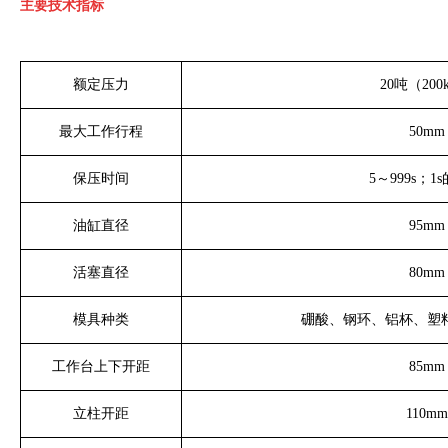
主要技术指标
额定压力
20
吨（
200
最大工作行程
50mm
保压时间
5
～
999s
；
1s
油缸直径
95mm
活塞直径
80mm
模具种类
硼酸、钢环、铝杯、塑
工作台上下开距
85mm
立柱开距
110mm