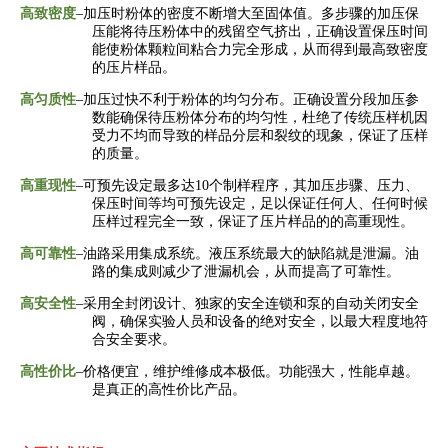
高致密度
–
加压时粉体的密度不断增大至固体值。多步骤的加压保
压能将待压粉体中的残留空气挤出，正确设置保压时间
能使粉体颗粒间粘合力完全形成，从而得到最高致密度
的压片样品。
高匀质性
–
加压过快不利于粉体的均匀分布。正确设置分段加压参
数能确保待压粉体分布的均匀性，杜绝了传统压样机因
受力不均而导致的样品分层和裂纹的现象，保证了压样
的质量。
高重现性
–
可预先设定最多达
10
个制样程序，其加压步骤、压力、
保压时间等均可预先设定，足以保证任何人、任何时候
压样过程完全一致，保证了压片样品的的高重现性。
高可靠性
–
油路采用集成系统。液压系统最大的缺陷就是泄漏。油
路的集成则减少了泄漏机会，从而提高了可靠性。
高安全性
–
采用全封闭设计、独家的安全连锁和泵的自动关闭安全
阀，确保实验人员和设备的绝对安全，以最大程度地符
合安全要求。
高性价比
–
价格便宜，维护维修成本极低。功能强大，性能卓越。
是真正的高性价比产品。