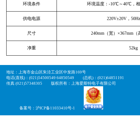
环境条件
环境温度：
-10
℃～
40
℃，
供电电源
220V±20V
，
50H
尺寸
240mm
（宽）×
367mm
（
净重
52kg
地址：上海市金山区朱泾工业区中发路169号
电话(直线)：(021)54500549 64850549
(总机)：(021)64851191
传真:(021)57348305
版权所有：上海爱斯特电子有限公司
备案号：
沪ICP备11033410号-1