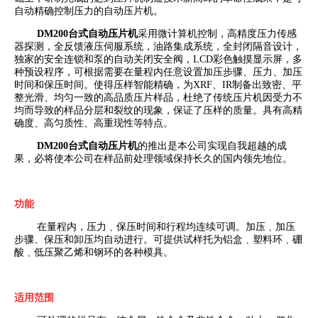
自动精确控制压力的自动压片机。
DM200
台式自动压片机
采用微计算机控制，高精度压力传感
器探测，全反馈液压伺服系统，油路集成系统，全封闭隔音设计，
独家的安全连锁和泵的自动关闭安全阀，
LCD
彩色触摸显示屏，多
种预设程序，可根据需要在量程内任意设置加压步骤、压力、加压
时间和保压时间。使得压样智能精确，为
XRF
、
IR
制备出致密、平
整光滑、均匀一致的高品质压片样品，杜绝了传统压片机因受力不
均而导致的样品分层和裂纹的现象，保证了压样的质量。具有高精
确度、高匀质性、高重现性等特点。
DM200
台式自动压片机
的推出是本公司实现自我超越的成
果，必将使本公司在样品前处理领域保持长久的国内领先地位。
功能
在量程内，压力﹑保压时间和行程均连续可调。加压﹑加压
步骤、保压和卸压均自动进行。可提供试样托为铝盒﹑塑料环﹑硼
酸﹑低压聚乙烯和钢环的各种模具。
适用范围