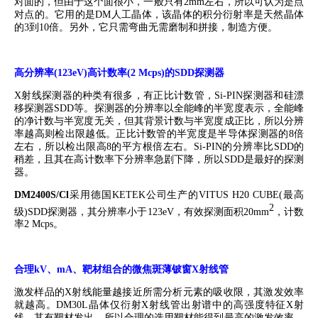
对面的，但由于这个面很小，一般只有
2mm
左右，所以可认为是点
对点的。
它用的是
DM
人工晶体，该晶体的积分衍射率是天然晶体
的
3
到
10
倍。另外，它只需弯曲无需磨制和拼接，制造方便。
高分辨率
(123eV)
高计数率
(2 Mcps)
的
SDD
探测器
X
射线探测器的种类有很多，有正比计数管，
Si-PIN
探测器和硅漂
移探测器
SDD
等。探测器的分辨率以全能峰的半宽度表示，全能峰
的净计数与半宽度无关，但其背景计数与半宽度成正比，所以分辨
率越高则检出限越低。正比计数管的半宽度是半导体探测器的
8
倍
左右，所以检出限高
8
的平方根倍左右。
Si-PIN
的分辨率比
SDD
的
稍差，且其在高计数率下分辨率急剧下降，所以
SDD
是最好的探测
器。
DM2400S/Cl
采用德国
KETEK
公司生产的
VITUS H20 CUBE(
最高
2
级
)SDD
探测器，其分辨率小于
123eV
，有效探测面积
20mm
，计数
率
2 Mcps
。
合理
kV
、
mA
、靶材组合的微焦斑薄铍窗
X
射线管
激发样品的
X
射线能量越接近所需分析元素的吸收限，其激发效率
就越高。
DM30L
晶体仅衍射
X
射线管出射谱中的高强度特征
X
射
线，其有靶材发出。所以合理的选用靶材能得到最高的激发效率。