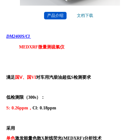
产品介绍
文档下载
DM2400S/Cl
MEDXRF微量测硫氯仪
满足
国Ⅴ、国
VI
对车用汽柴油超低
S
检测要求
低检测限（
300s
）：
S: 0.26ppm
，
Cl: 0.18ppm
采用
单色
激发能量色散
X
射线荧光
(MEDXRF)
分析技术