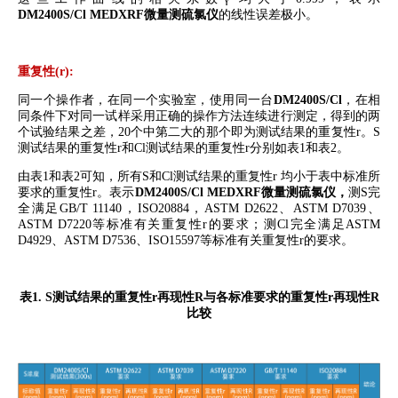
DM2400S/Cl
MEDXRF
微量测硫氯仪
的线性误差极小。
重复性
(r):
同一个操作者，在同一个实验室，使用同一台
DM2400S/Cl
，
在相
同条件下对同一试样采用正确的操作方法连续进行测定，得到的两
个试验结果之差，
20
个中第二大的那个即为测试结
果的重复性
r
。
S
测试结果的重复性
r
和
Cl
测试结果的重复性
r
分别
如表
1
和表
2
。
由表
1
和表
2
可知，
所有
S
和
Cl
测试结果的重复性
r
均小于表中标准所
要求
的重复性
r
。
表示
DM2400S/Cl
MEDXRF
微量测硫氯仪，
测
S
完
全
满足
GB/T 11140
，
ISO20884
，
ASTM D2622
、
ASTM D7039
、
ASTM D7220
等标准有关重复性
r
的要求；测
Cl
完全
满足
ASTM
D4929
、
ASTM D7536
、
ISO15597
等标准有关重复性
r
的要求。
表
1. S
测试
结果的
重复性
r
再现性
R
与各标准要求的重复性
r
再现性
R
比较