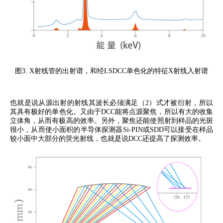
图
3
.
X
射线管的出射谱，和经
LSDCC
单色化的特征
X
射线入射谱
也就是说从源出射的射线其波长必须满足（
2
）式才被衍射，所以
其具有极好的单色化。又由于
DCC
能将点源聚焦，所以有大的收集
立体角，从而有极高的效率。另外，聚焦还能使照射到样品的光斑
很小，从而使小面积的半导体探测器
Si-PIN
或
SDD
可以接受在样品
较小面中大部分的荧光射线，也就是说
DCC
还提高了探测效率。