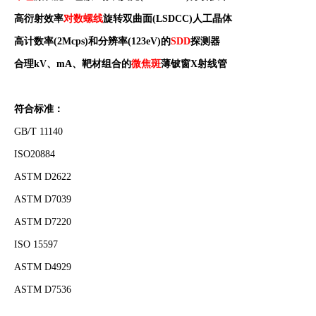
高衍射效率
对数螺线
旋转双曲面
(LSDCC)
人工晶体
高计数率
(2Mcps)
和分辨率
(123eV)
的
SDD
探测器
合理
kV
、
mA
、
靶材组合的
微焦斑
薄铍窗
X
射线管
符合标准：
GB/T 11140
ISO20884
ASTM D2622
ASTM D7039
ASTM D7220
ISO 15597
ASTM D4929
ASTM D7536