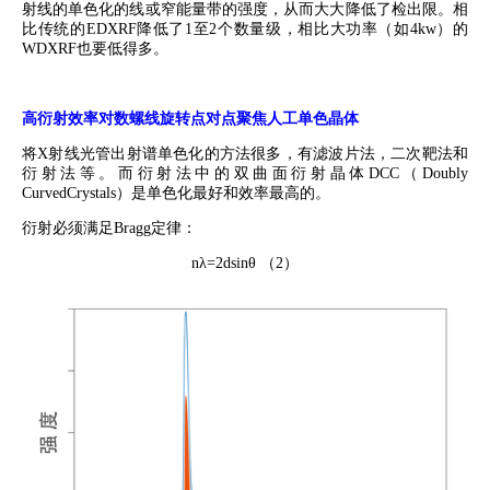
射线的单色化的线或窄能量带的强度，从而大大降低了检出限。相
比传统的
EDXRF
降低了
1
至
2
个数量级，相比大功率（如
4kw
）的
WDXRF
也要低得多。
高衍射效率对数螺线旋转点对点聚焦人工单色晶体
将
X
射线光管出射谱单色化的方法很多，有滤波片法，二次靶法和
衍射法等。而衍射法中的双曲面衍射晶体
DCC
（
Doubly
CurvedCrystals
）是单色化最好和效率最高的。
衍射必须满足
Bragg
定律：
nλ=2dsinθ
（
2
）