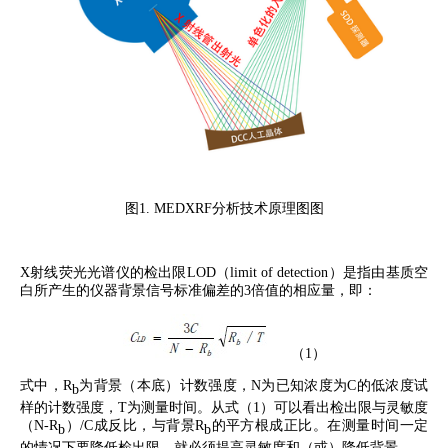
图
1.
MEDXRF
分析技术原理图图
X
射线荧光光谱仪的检出限
LOD
（
limit of detection
）是指由基质空
白所产生的仪器背景信号标准偏差的
3
倍值的相应量，即：
（
1
）
式中，
R
为背景（本底）计数强度，
N
为已知浓度为
C
的低浓度试
b
样的计数强度，
T
为测量时间。从式（
1
）可以看出检出限与灵敏度
（
N-R
）
/C
成反比，与背景
R
的平方根成正比。在测量时间一定
b
b
的情况下要降低检出限，就必须提高灵敏度和（或）降低背景。