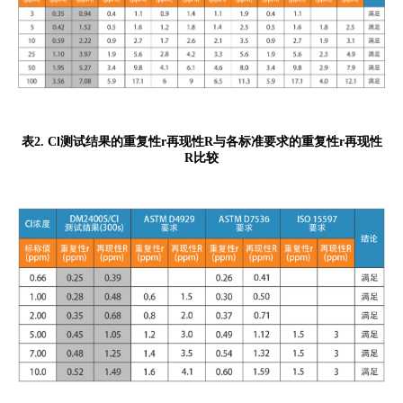
表
2. Cl
测试结果的重复性
r
再现性
R
与各标准要求的重复性
r
再现性
R
比较