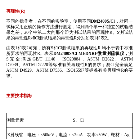
再现性
(R)
不同的操作者，在不同的实验室，使用不同
DM2400S/Cl
，
对同一
试样采用正确的操作方法进行测定，得到两个单一和独立的试验结
果之差，
20
个中第二大的那个即为测试结果的再现性
R
。
S
测试结
果的
再现性
R
和
Cl
测试结果的
再现性
R
分别
如表
1
和表
2
。
由表
1
和表
2
可知，
所有
S
和
Cl
测试结果的
再现性
R
均小于表中标准
所要求
的
再现性
R
。
表示
DM2400S/Cl
MEDXRF
微量测硫氯仪，
测
S
完全
满足
GB/T 11140
，
ISO20884
，
ASTM D2622
、
ASTM
D7039
、
ASTM D7220
等标准有关
再现性
R
的要求；测
Cl
完全
满足
ASTM D4929
、
ASTM D7536
、
ISO15597
等标准有关
再现性
R
的要
求。
主要技术指标
测量元素
S
、
Cl
X
射线管
电压：
≤50keV
，电流：
≤2mA
，功率
≤50W
，靶材：
Ag