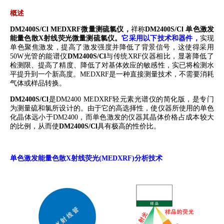
概述
DM2400S/Cl
MEDXRF
微量测硫氯仪
，
祥称
DM2400
S/Cl
单色激发
能量色散
X
射线荧光微量测硫氯仪
。
它采用以下技术和器件，
实现
单色聚焦激发，提高了激发强度并降低了背景信号，这使得采用
50W
光管的能谱仪
DM2400S/Cl
与传统
XRF
仪器相比，显著降低了
检测限、提高了精度、降低了对基体效应的敏感性，实已将检测水
平提升到一个新高度。
MEDXRF
是一种直接测量技术，不需要消耗
气体或样品转换。
DM2400S/Cl
是
DM2400
MEDXRF
轻元素光谱仪
的简化版，是专门
为测量硫和氯所设计的。由于它的高选择性，使仪器所使用的单色
化晶体远小于
DM2400
，而单色激发的仪器其晶体价格占成本较大
的比例，从而使
DM2400S/Cl
具有极高的性价比。
单色激发能量色散
X
射线荧光
(MEDXRF)
分析技术