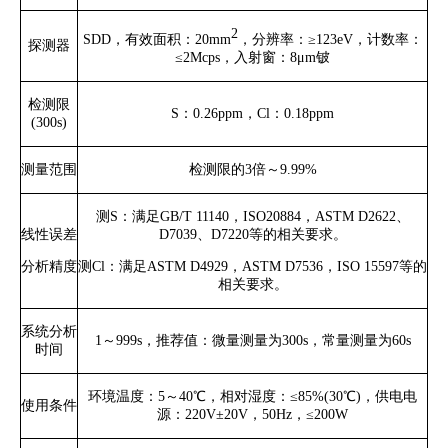
2
SDD
，有效面积：
20mm
，分辨率：
≥123eV
，计数率：
探测器
≤2Mcps
，入射窗：
8μm
铍
检测限
S
：
0.26ppm
，
Cl
：
0.18ppm
(300s)
测量范围
检测限的
3
倍～
9.99%
测
S
：满足
GB/T 11140
，
ISO20884
，
ASTM
D2622
、
线性误差
D7039
、
D7220
等的相关要求。
分析精度
测
Cl
：满足
ASTM D4929
，
ASTM D7536
，
ISO 15597
等的
相关要求。
系统分析
1
～
999s
，推荐值：微量测量为
300s
，常量测量为
60s
时间
环境温度：
5
～
40
℃，相对湿度：
≤85%(30
℃
)
，供电电
使用条件
源：
220V±20V
，
50Hz
，
≤200W