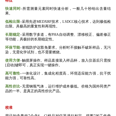
特点
快速同时
–
所需测量元素同时快速分析，一般几十秒给出含量结
果。
低检出限
–
采用先进
MEDXRF
技术，
LSDCC
核心技术，达到极低检
出限。具极高的重复性和再现性。
长期稳定
–
采用数字多道，
有
PHA
自动调整、漂移校正、偏差修正
等功能
，
具极好的长期稳定性。
环保节能
–
射线防护达豁免要求。
分析时不接触不破坏样品，无污
染，无需化学试剂，也不需要燃烧。
使用方便
–
触摸屏操作。样品直接装入样品杯，放入仪器后只需按
[
启动
]
键即可，真正实现一键操作。
高可靠性
–
一体化设计，
集成化程度高，环境适应能力强，抗干扰
能力强，可靠性高
。
高性价比
–
无需钢瓶气体，运行维护成本极低。价格为国外同类产
品的一半。是真正的高性价比产品。
校准
用已知含量的
7
个含
S
、
Cl
样品对仪器进行标定，得图
7
的工作曲