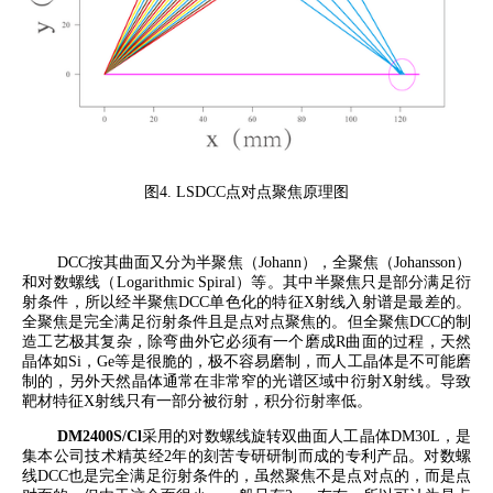
图
4.
LSDCC
点对点聚焦原理图
DCC
按其曲面又分为半聚焦（
Johann
），全聚焦（
Johansson
）
和对数螺线（
Logarithmic Spiral
）等。其中半聚焦只是部分满足衍
射条件，所以经半聚焦
DCC
单色化的特征
X
射线入射谱是最差的。
全聚焦是完全满足衍射条件且是点对点聚焦的。但全聚焦
DCC
的制
造工艺极其复杂，除弯曲外它必须有一个磨成
R
曲面的过程，天然
晶体如
Si
，
Ge
等是很脆的，极不容易磨制，而人工晶体是不可能磨
制的，另外天然晶体通常在非常窄的光谱区域中
衍
射
X
射线。导致
靶材特征
X
射线只有一部分被衍射，积分衍射率低。
DM2400S/Cl
采用的对数螺线旋转双曲面人工晶体
DM30L
，是
集本公司技术精英经
2
年的刻苦专研研制而成的专利产品。
对数螺
线
DCC
也是完全满足衍射条件的，虽然聚焦不是点对点的，而是点