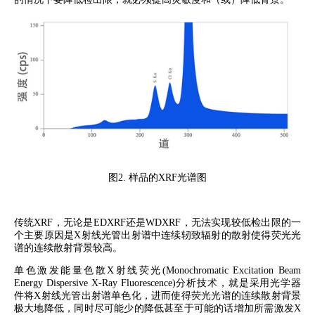
图
2.
样品的
XRF
光谱图
传统
XRF
，无论是
EDXRF
还是
WDXRF
，无法实现较低检出限的一
个主要原因是
X
射线光管出射谱中连续轫致辐射的散射使得荧光光
谱的连续散射背景较高。
单色激发能量色散
X
射线荧光
(Monochromatic Excitation Beam
Energy Dispersive X-Ray Fluorescence)
分析技术，就是采用光学器
件将
X
射线光管出射谱单色化，进而使得荧光光谱的连续散射背景
极大地降低，同时尽可能少的降低甚至于可能的话增加所需激发
X