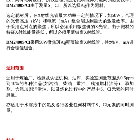
DM2400
S/Cl
由于测量
S
、
Cl
，所以选择
Ag
作为靶材。
选定靶材后，在
X
射线光管最大功率一定的情况下，如
50W
，合理
的光管高压（
kV
）和电流（
mA
）组合能达到最大的激发效率。由
于采用点对点的聚焦，所以必须采用微焦斑的
X
光管。由于靶材的
特征
X
射线能量很低，所以必须用薄铍窗
X
射线管。
DM2400S/Cl
采用
50W
微焦斑
Ag
靶薄铍窗
X
射线管，并对
kV
、
mA
进
行合理佳组合。
适用范围
适用于炼油厂、检测及认证机构、油库、实验室
测量范围从
0.5ppm
到
10%
的
各种油品
(
如汽油、柴油、重油、残渣燃料油等
)
、添加
剂、含添加剂润滑油、以及炼化过程中的产品中
S
、
Cl
元素的同时
测量。
亦适用于水溶液中的氯及各行各业任何材料中
S
、
Cl
元素的同时测
量。