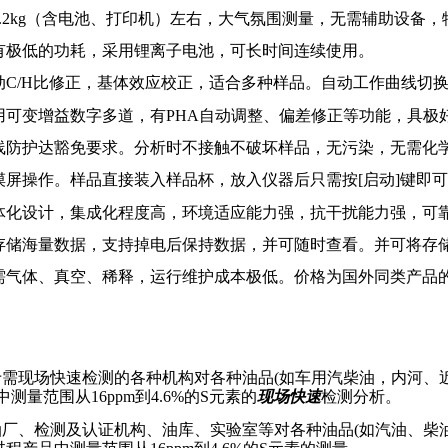
.2kg
（含电池、打印机）左右，大气氛围测量，无需辅助设备，
有极低的功耗，采用锂离子电池，可长时间连续使用。
动
C/H
比修正，基体效应校正，适合多种样品
。自动工作曲线切
用可变增益数字多道，有
PHA
自动调整、偏差修正等功能
，
具极
线防护达豁免要求。分析时不接触不破坏样品，无污染，无需化
摸屏操作。样品直接装入样品杯，放入仪器后只需按
[
启动
]
键即可
体化设计，集成化程度高，环境适应能力强，抗干扰能力强，可
存储海量数据，支持掉电后保持数据，并可随时查看。并可将存
需气体、真空、稀释，运行维护成本极低。价格为国外同类产品
于需现场快速检测的各种机构对各种油品
(
如车用汽柴油，内河、
中测量范围从
16ppm
到4.6
%
的
S
元素的
现场快速
检测分析。
油厂、检测及认证机构、油库、实验室等对各种油品
(
如汽油、柴