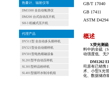
热量计、辐射仪等
GB/T 17040
DM3300 全自动氧弹仪
GB 17411
DM200 台式自动压片机
ASTM D4294
SH-3 机械式压片机
代理产品
概述
DY511型 全自动多头熔样机
X
荧光测硫
DY521型全自动熔样机
料中的全硫（
S
动强度低、无
DY501型电热熔融设备
SL201型半自动压样机
DM1262
E
司原有已销售
1
SL301型样品粉碎机
术、小型
X
光
SL401型循环水制冷机组
化、数据储存