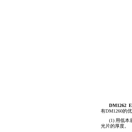
DM1262
有
DM1260
的优
(1)
用低本
光片的厚度。