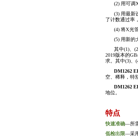
(2)
用可调
(3)
用最新
了计数通过率
(4)
将
X
光
(5)
用新的
其中
(1)
、
(2
2019
版本的
GB/
求。其中
(3)
、
(
DM1262
E
空、稀释，特
DM1262
E
地位。
特点
快速准确
––
所
低检出限
––
采