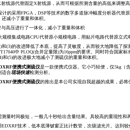
X
射线源代替固定
X
射线源，从而可根据所测含量的高低来调整高
设计的采用
FPGA
，
DSP
等技术的数字多道脉冲幅度分析器代替原
，还减小了重量和体积。
管与高压进行了一体化，减小了重量和体积
大规模集成电路
CPU
代替原小规模电路，用贴片电路代替原立式
)
和
(3)
的改进降低了本底，提高了灵敏度，从而较大地降低了探
T17040
中
PLOQ(
合并定量限
)
为
16ppm
的要求。同时符合国家标
4)
和
(5)
的改进极大地减小了测硫仪的重量和体积。
DXRF
便携式测硫仪
是一款便携式仪器。它小巧轻便，仅
5kg
（
别适合
现场快速
检测分析。
DXRF
便携式测硫仪
的推出是本公司实现自我超越的成果，必将
需测量时间极短，一般几十秒给出含量结果。具较高的重现性和
用
EDXRF
技术，低本底薄铍窗正比计数管，次级滤光片。达到较