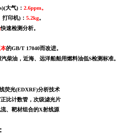
s)(
大气
)
：
2.6ppm
。
、打印机
)
：
5.2kg
。
场
快速检测分析。
版本
的
GB/T 17040
而改进。
用汽柴油，近海、远洋船舶用燃料油低
S
检测标准。
线荧光
(EDXRF)
分析技术
窗正比计数管，次级滤光片
电流、靶材组合的
X
射线源
：