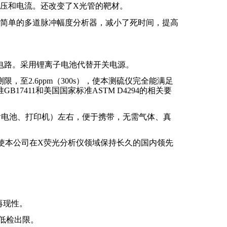
压和电流。还改变了
X
光管的靶材。
简单的多道脉冲幅度分析器，减小了死时间，提高
电路。采用锂离子电池代替开关电源。
测限，至
2.6ppm
（
300s
），使本测硫仪完全能满足
准
GB17411
和美国国家标准
ASTM D4294
的相关要
含电池、打印机）左右，便于携带，无需气体、真
使本公司在
X
荧光分析仪领域保持长久的国内领先
再现性。
低检出限。