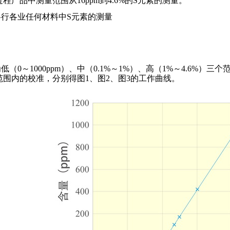
过程产品中测量范围从
16ppm
到
4.6%
的
S
元素的测量。
各行各业任何材料中
S
元素的测量
为低（
0
～
1000ppm
）、中（
0.1%
～
1%
）、高（
1%
～
4.6%
）三个
范围内的校准，分别得图
1
、图
2
、图
3
的工作曲线。