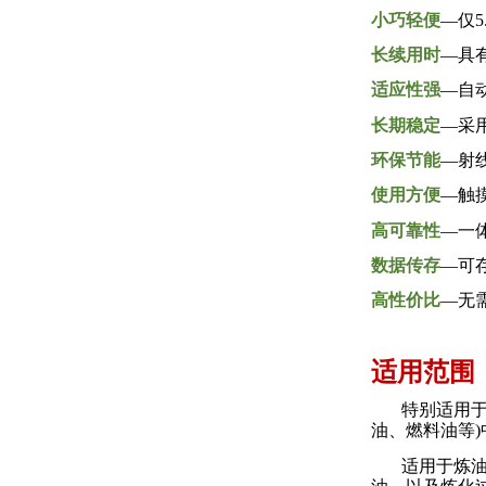
小巧轻便
––
仅
5
长续用时
––
具
适应性强
––
自
长期稳定
––
采
环保节能
––
射
使用方便
––
触
高可靠性
––
一
数据传存
––
可
高性价比
––
无
适用范围
特别适用
油、燃料油等
)
适用于炼