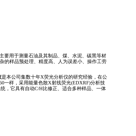
主要用于测量石油及其制品、煤、水泥、碳黑等材
杂的样品预处理、精度高、人为误差小、操作工劳
仪
是
本公司集数十年
X
荧光分析仪的研究经验，在公
60
一样，采用能量色散
X
射线荧光
(EDXRF)
分析技
系统，它具有自动
C/H
比修正、适合多种样品、一体