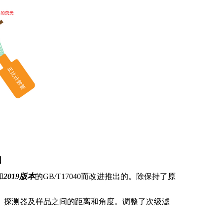
图
和
2019
版本
的
GB/T17040
而改进推出的。除保持了原
、探测器及样品之间的距离和角度。调整了次级滤