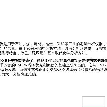
仪
是用于石油、煤、建材、冶金、采矿等工业的定量分析仪器，
）的含量。由于它采用物理分析方法，具有分析速度快、无需复
污染等特点，故已广泛应用并基本取代化学分析方法。
DXRF
便携式测硫仪，
祥称
DM1262
能量色散
X
荧光
便携式测硫
千多台的
DM1260
型
X
荧光测硫仪的基础上研制出的。它与
DM12
管做激发源、薄铍窗充气正比计数管及次级滤光片和特殊的光路
能力大、分析快速准确。