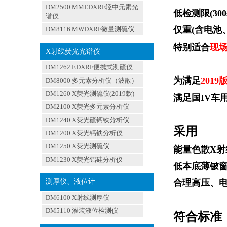
DM2500 MMEDXRF轻中元素光
低检测限
(300
谱仪
仅重
(
含电池
DM8116 MWDXRF微量测硫仪
特别适合
现
X射线荧光光谱仪
DM1262 EDXRF便携式测硫仪
为满足
2019
DM8000 多元素分析仪（波散）
DM1260 X荧光测硫仪(2019款)
满足国
IV
车
DM2100 X荧光多元素分析仪
DM1240 X荧光硫钙铁分析仪
采用
DM1200 X荧光钙铁分析仪
DM1250 X荧光测硫仪
能量色散
X
射
DM1230 X荧光铝硅分析仪
低本底薄铍
测厚仪、液位计
合理高压、
DM6100 X射线测厚仪
DM5110 灌装液位检测仪
符合标准