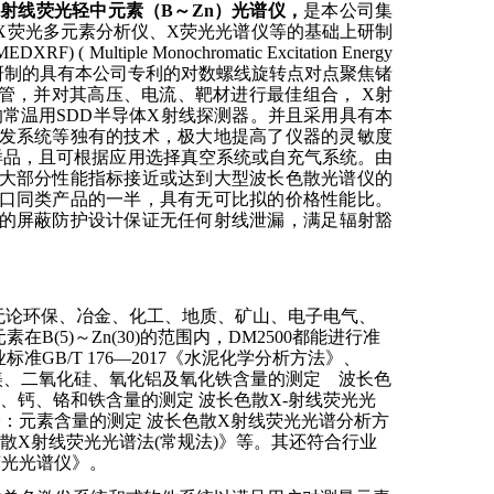
射线荧光轻中元素（
B
～
Zn
）光谱仪，
是本公司集
X
荧光多元素分析仪、
X
荧光光谱仪等的基础上研制
EDXRF) ( Multiple Monochromatic Excitation Energy
研制的具有本公司专利的对数螺线旋转点对点聚焦锗
管，并对其高压、电流、靶材进行最佳组合，
X
射
的常温用
SDD
半导体
X
射线探测器。
并且采用具有本
发系统等独有的技术，极大地提高了仪器的灵敏度
样品，且可根据应用选择真空系统或自充气系统。由
大部分性能指标接近或达到大型波长色散光谱仪的
口同类产品的一半，具有无可比拟的价格性能比。
的屏蔽防护设计保证无任何射线泄漏，满足
辐射豁
无论环保、冶金、化工、地质、矿山、电子电气、
元素在
B(5)
～
Zn(30)
的范围内，
DM2500
都能进行准
业标准
GB/T 176—2017
《水泥化学分析方法》、
镁、二氧化硅、氧化铝及氧化铁含量的测定 波长色
铝、钙、铬和铁含量的测定 波长色散
X-
射线荧光光
：元素含量的测定 波长色散
X
射线荧光光谱分析方
散
X
射线荧光光谱法
(
常规法
)
》等。其还符合行业
荧光光谱仪》。