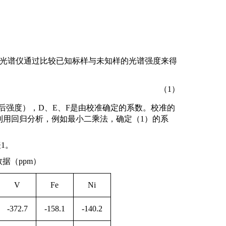
光谱仪通过比较已知标样与未知样的光谱强度来得
2
（
1
）
后强度），
D
、
E
、
F
是由校准确定的系数。校准的
利用回归分析，例如最小二乘法，确定（
1
）的系
表
1
。
数据（
ppm
）
V
Fe
Ni
-372.7
-158.1
-140.2