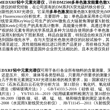
MMEDXRF
轻中元素光谱仪，
详称
DM2500
多单色激发能量色散
X
光谱仪的研究经验，在公司原有
的
DM
系列
X
荧光硫钙铁分析仪、
创新性的
XRF
光谱仪。它采用
多单色激发
能量色散
X
射线荧光
(MM
y Fluorescence)
分析技术。主要部件，如：单色晶体采用本公司
射线管采用
KeyWay
公司生产的
50W
微焦点大辐射角薄铍窗
X
射线
德国
Ketek
公司生产的具有高计数率、高能量分辨率、高透过率
产权的轻元素专用的光学系统及多种方法组合使用的多个单色激
还
采用
X
射线向下照射系统，样品自旋装置，特别适合粉末压片
达到国际领先水平。在与大型波长色散光谱仪的比较试验中，其
些甚至超过。其性能指标相比进口同类产品更好，而价格仅为进
售后服务的方便程度是国外企业所无法相比的。且本光谱仪良好
EDXRF
轻中元素光谱仪
可用于各行各业所有物料的含量测量。
，还是压片、熔片、液体等各类型样品，只要用户所要求的测量
合几乎所有元素测定
XRF
光谱法标准的相关要求，如：国家或行
022
《石灰石及白云石化学分析方法 第
11
部分：氧化钙、氧化
光谱法（熔铸玻璃片法）》、
GB/T4333.5-2016
《
硅铁 硅、锰、
璃片法）》、
YS/T63.16
—2019
《铝用碳素材料检测方法 第
16
部分
98-2009
《镍铁
.
镍、硅、磷、锰、钴、铬和铜含量的测定
.
波长色
—2008
《水泥用
X
射线荧光分析仪》、
JB/T11145—2011
《
X
射线