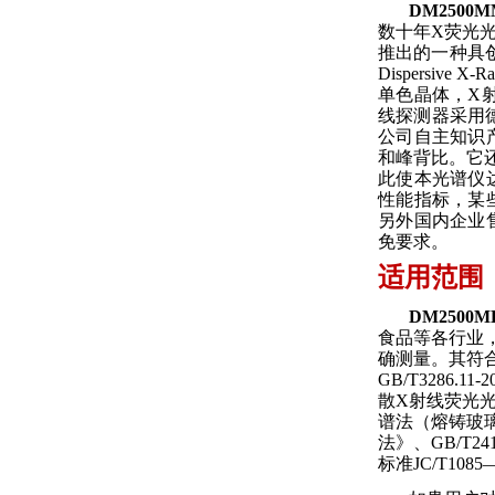
DM2500
数十年
X
荧光
推出的一种具
Dispersive X-Ra
单色晶体，
X
线探测器采用
公司自主知识
和峰背比。
它
此使本光谱仪
性能
指标，某
另外国内企业
免
要求。
适用范围
DM2500M
食品等各行业
确测量。其符
GB/T3286.11-2
散
X
射线荧光
谱法（熔铸玻
法》、
GB/T241
标准
JC/T1085