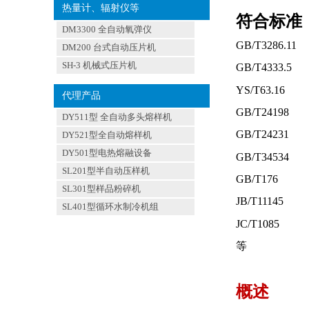
热量计、辐射仪等
符合标准
DM3300 全自动氧弹仪
GB/T3286.11
DM200 台式自动压片机
SH-3 机械式压片机
GB/T4333.5
YS/T63.16
代理产品
GB/T24198
DY511型 全自动多头熔样机
GB/T24231
DY521型全自动熔样机
DY501型电热熔融设备
GB/T34534
SL201型半自动压样机
GB/T176
SL301型样品粉碎机
JB/T11145
SL401型循环水制冷机组
JC/T1085
等
概述