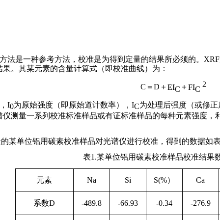
方法是一种参考方法，校准是为得到定量的结果所必须的。
XRF
结果。其某元素的含量计算式（即校准曲线）为：
C
＝
D
＋
EI
＋
FI
C
C
，
I
为原始强度（即原始道计数率），
I
为处理后强度（或修正
0
C
谱仪测量一系列校准标准样品或有证标准样品的每种元素强度，
量的某单位铝用碳素校准样品对光谱仪进行校准，得到的数据如
表
1.
某单位铝用碳素校准样品校准结果
元素
Na
Si
S(%
）
Ca
系数
D
-489.8
-66.93
-0.34
-276.9