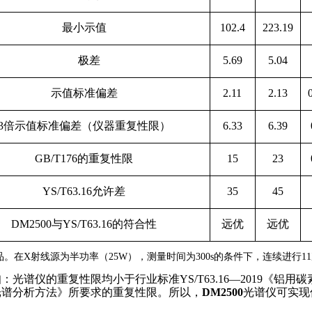
最小示值
102.4
223.19
极差
5.69
5.04
示值标准偏差
2.11
2.13
3
倍示值标准偏差（仪器重复性限）
6.33
6.39
GB/T176
的
重复性限
15
23
YS/T63.16
允许差
35
45
DM2500
与
YS/T63.16
的符合性
远优
远优
品。在
X
射线源为半功率（
25W
），测量时间为
300s
的条件下，连续进行
11
知：光谱仪的重复性限均小于行业标准
YS/T63.16
—2019
《铝用碳
光谱分析方法》所要求的重复性限。所以，
DM2500
光谱仪可实现