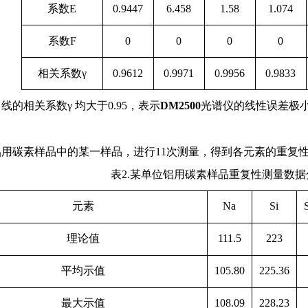
系数
E
0.9447
6.458
1.58
1.074
系数
F
0
0
0
0
相关系数γ
0.9612
0.9971
0.9956
0.9833
线的相关系数γ 均大于
0.95
，表示
DM2500
光谱仪的线性误差极
铝用碳素样品中的某一样品，进行
11
次测量，得到各元素的重复
表
2.
某单位铝用碳素样品重复性测量数据
元素
Na
Si
理论值
111.5
223
平均示值
105.80
225.36
最大示值
108.09
228.23