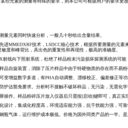
对某些元素的测量有特殊的要求，则本公司可根据用户的要求更
测量元素同时快速分析，一般几十秒给出含量结果。
先进
M
MEDXRF
技术，
LSDCC
核心技术，根据所要测量的元素
灵敏度和峰背比，具出色的重复性和再现性，极高的准确度。
X
射线向下照射系统，杜绝了样品粉末污染损坏探测系统的可能
样品自旋装置，消除了压片样品中由于特硬物质的存在而不易粉
可变增益数字多道，有
PHA
自动调整、漂移校正、偏差修正等功
防护达豁免要求。分析时不接触不破坏样品，无污染，无需化学
屏操作。样品粉碎压片放入仪器后只需按
[
启动
]
键即可，真正实
化设计，集成化程度高，环境适应能力强，抗干扰能力强，可靠
钢瓶气体，运行维护成本极低。价格为国外同类产品的一半。是