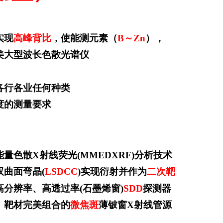
实现
高峰背比
，使能测元素（
B
～
Zn
），
美大型波长色散光谱仪
各行各业任何种类
度的测量要求
能量色散
X
射线荧光
(MMEDXRF)
分析技术
双曲面弯晶
(
LSDCC
)
实现衍射并作为
二次靶
高分辨率、高透过率
(石墨烯
窗
)
SDD
探测器
、
靶材完美组合的
微焦斑
薄铍窗
X
射线管源