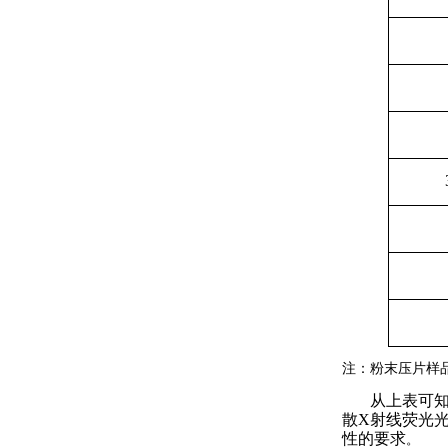
注：粉末压片样
从上表可
散
X
射线荧光
性的要求
。