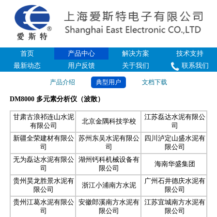
首页
产品中心
解决方案
技术支持
最新动态
用户反馈
关于我们
联系我们
产品介绍
典型用户
文档下载
DM8000 多元素分析仪（波散）
甘肃古浪祁连山水泥
江苏磊达水泥有限公
北京金隅科技学校
有限公司
司
新疆全荣建材有限公
苏州东吴水泥有限公
四川泸定山盛水泥有
司
司
限公司
无为磊达水泥有限公
湖州钙科机械设备有
海南华盛集团
司
限公司
贵州昊龙胜景水泥有
广州石井德庆水泥有
浙江小浦南方水泥
限公司
限公司
贵州江葛水泥有限公
安徽郎溪南方水泥有
江苏宜城南方水泥有
司
限公司
限公司